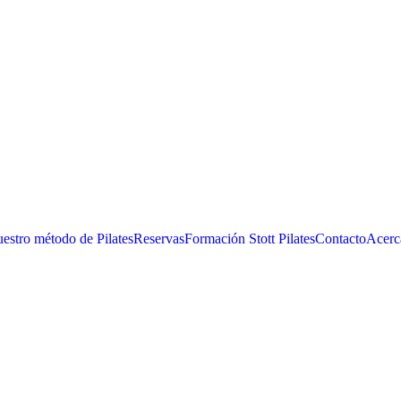
estro método de Pilates
Reservas
Formación Stott Pilates
Contacto
Acerc