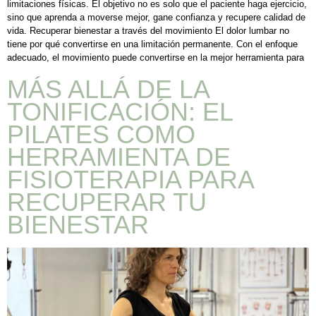
limitaciones físicas. El objetivo no es solo que el paciente haga ejercicio,
sino que aprenda a moverse mejor, gane confianza y recupere calidad de
vida. Recuperar bienestar a través del movimiento El dolor lumbar no
tiene por qué convertirse en una limitación permanente. Con el enfoque
adecuado, el movimiento puede convertirse en la mejor herramienta para
MÁS ALLÁ DE LA
TONIFICACIÓN: EL
PILATES COMO
HERRAMIENTA DE
FISIOTERAPIA PARA
RECUPERAR TU
BIENESTAR