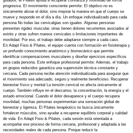
guiados, el Pilates ayuda a recuperar confianza y movilidad de forma
progresiva. El movimiento consciente permite: El objetivo no es
únicamente aliviar el dolor, sino mejorar la manera en que el cuerpo se
mueve y responde en el día a día. Un enfoque individualizado para cada
persona No todas las cervicalgias son iguales. Algunas personas
presentan rigidez muscular, otras tienen dolores recurrentes asociados al
estrés y otras sufren mareos cervicales o limitaciones importantes de
movilidad. Por eso, el trabajo debe adaptarse siempre a cada caso.
En Adapt Fisio & Pilates, el equipo cuenta con formación en fisioterapia y
un profundo conocimiento anatómico y biomecánico que permite
identificar compensaciones musculares y diseñar ejercicios específicos
para cada persona. Este enfoque profesional permite: Además, el trabajo
en grupos reducidos garantiza una supervisión técnica constante y
cercana. Cada persona recibe atención individualizada para asegurar que
el movimiento sea adecuado, seguro y realmente beneficioso. Recuperar
bienestar físico y mental La tensión cervical no afecta únicamente al
cuerpo. También influye en el descanso, la concentración, la energía y el
estado emocional. Cuando el dolor desaparece y el cuerpo recupera
movilidad, muchas personas experimentan una sensación global de
bienestar y ligereza. El Pilates terapéutico no busca únicamente
fortalecer músculos, sino ayudar a recuperar equilibrio corporal y calidad
de vida. En Adapt Fisio & Pilates, cada sesión está orientada a
acompañar ese proceso de forma cercana, profesional y adaptada a las
necesidades reales de cada persona. Porque reducir la