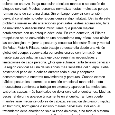
dolores de cabeza, fatiga muscular e incluso mareos o sensación de
bloqueo cervical. Muchas personas normalizan estas molestias porque
forman parte de su rutina diaria. Sin embargo, convivir con tensión
cervical constante no debería considerarse algo habitual. Detrás de este
problema suelen existir alteraciones posturales, estrés acumulado, falta
de movilidad y desequilibrios musculares que pueden mejorar
notablemente con un enfoque adecuado. En este contexto, el Pilates
terapéutico se ha convertido en una herramienta muy eficaz para aliviar
las cervicalgias, mejorar la postura y recuperar bienestar físico y mental.
En Adapt Fisio & Pilates, este trabajo se desarrolla desde una visión
global del cuerpo, supervisada por profesionales con formación en
fisioterapia que adaptan cada ejercicio según las necesidades y
limitaciones de cada persona. ¿Por qué sufrimos tanta tensión cervical?
La región cervical es una de las zonas más sensibles del cuerpo. Debe
sostener el peso de la cabeza durante todo el día y adaptarse
constantemente a nuestros movimientos y posturas. Cuando existen
hábitos posturales incorrectos o tensión emocional mantenida, esta
musculatura comienza a trabajar en exceso y aparecen las molestias.
Entre las causas más habituales de dolor cervical encontramos: Muchas
veces, el dolor no aparece únicamente en el cuello. También puede
manifestarse mediante dolores de cabeza, sensación de presión, rigidez
en hombros, hormigueos o incluso mareos cervicales. Por eso, el
tratamiento debe abordar no solo la zona dolorosa, sino todo el sistema