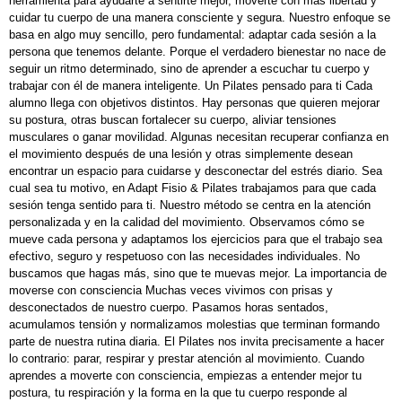
herramienta para ayudarte a sentirte mejor, moverte con más libertad y
cuidar tu cuerpo de una manera consciente y segura. Nuestro enfoque se
basa en algo muy sencillo, pero fundamental: adaptar cada sesión a la
persona que tenemos delante. Porque el verdadero bienestar no nace de
seguir un ritmo determinado, sino de aprender a escuchar tu cuerpo y
trabajar con él de manera inteligente. Un Pilates pensado para ti Cada
alumno llega con objetivos distintos. Hay personas que quieren mejorar
su postura, otras buscan fortalecer su cuerpo, aliviar tensiones
musculares o ganar movilidad. Algunas necesitan recuperar confianza en
el movimiento después de una lesión y otras simplemente desean
encontrar un espacio para cuidarse y desconectar del estrés diario. Sea
cual sea tu motivo, en Adapt Fisio & Pilates trabajamos para que cada
sesión tenga sentido para ti. Nuestro método se centra en la atención
personalizada y en la calidad del movimiento. Observamos cómo se
mueve cada persona y adaptamos los ejercicios para que el trabajo sea
efectivo, seguro y respetuoso con las necesidades individuales. No
buscamos que hagas más, sino que te muevas mejor. La importancia de
moverse con consciencia Muchas veces vivimos con prisas y
desconectados de nuestro cuerpo. Pasamos horas sentados,
acumulamos tensión y normalizamos molestias que terminan formando
parte de nuestra rutina diaria. El Pilates nos invita precisamente a hacer
lo contrario: parar, respirar y prestar atención al movimiento. Cuando
aprendes a moverte con consciencia, empiezas a entender mejor tu
postura, tu respiración y la forma en la que tu cuerpo responde al