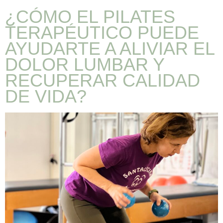
¿CÓMO EL PILATES
TERAPÉUTICO PUEDE
AYUDARTE A ALIVIAR EL
DOLOR LUMBAR Y
RECUPERAR CALIDAD
DE VIDA?