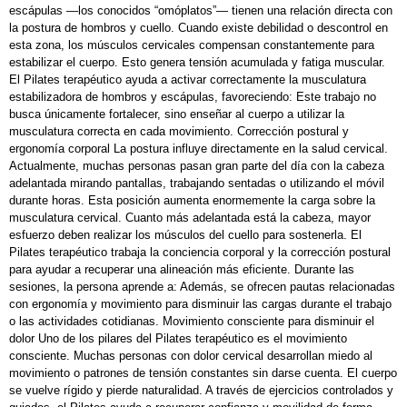
escápulas —los conocidos “omóplatos”— tienen una relación directa con
la postura de hombros y cuello. Cuando existe debilidad o descontrol en
esta zona, los músculos cervicales compensan constantemente para
estabilizar el cuerpo. Esto genera tensión acumulada y fatiga muscular.
El Pilates terapéutico ayuda a activar correctamente la musculatura
estabilizadora de hombros y escápulas, favoreciendo: Este trabajo no
busca únicamente fortalecer, sino enseñar al cuerpo a utilizar la
musculatura correcta en cada movimiento. Corrección postural y
ergonomía corporal La postura influye directamente en la salud cervical.
Actualmente, muchas personas pasan gran parte del día con la cabeza
adelantada mirando pantallas, trabajando sentadas o utilizando el móvil
durante horas. Esta posición aumenta enormemente la carga sobre la
musculatura cervical. Cuanto más adelantada está la cabeza, mayor
esfuerzo deben realizar los músculos del cuello para sostenerla. El
Pilates terapéutico trabaja la conciencia corporal y la corrección postural
para ayudar a recuperar una alineación más eficiente. Durante las
sesiones, la persona aprende a: Además, se ofrecen pautas relacionadas
con ergonomía y movimiento para disminuir las cargas durante el trabajo
o las actividades cotidianas. Movimiento consciente para disminuir el
dolor Uno de los pilares del Pilates terapéutico es el movimiento
consciente. Muchas personas con dolor cervical desarrollan miedo al
movimiento o patrones de tensión constantes sin darse cuenta. El cuerpo
se vuelve rígido y pierde naturalidad. A través de ejercicios controlados y