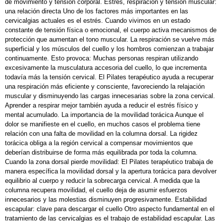
de movimiento y tensión corporal. Estrés, respiración y tensión muscular:
una relación directa Uno de los factores más importantes en las
cervicalgias actuales es el estrés. Cuando vivimos en un estado
constante de tensión física o emocional, el cuerpo activa mecanismos de
protección que aumentan el tono muscular. La respiración se vuelve más
superficial y los músculos del cuello y los hombros comienzan a trabajar
continuamente. Esto provoca: Muchas personas respiran utilizando
excesivamente la musculatura accesoria del cuello, lo que incrementa
todavía más la tensión cervical. El Pilates terapéutico ayuda a recuperar
una respiración más eficiente y consciente, favoreciendo la relajación
muscular y disminuyendo las cargas innecesarias sobre la zona cervical.
Aprender a respirar mejor también ayuda a reducir el estrés físico y
mental acumulado. La importancia de la movilidad torácica Aunque el
dolor se manifieste en el cuello, en muchos casos el problema tiene
relación con una falta de movilidad en la columna dorsal. La rigidez
torácica obliga a la región cervical a compensar movimientos que
deberían distribuirse de forma más equilibrada por toda la columna.
Cuando la zona dorsal pierde movilidad: El Pilates terapéutico trabaja de
manera específica la movilidad dorsal y la apertura torácica para devolver
equilibrio al cuerpo y reducir la sobrecarga cervical. A medida que la
columna recupera movilidad, el cuello deja de asumir esfuerzos
innecesarios y las molestias disminuyen progresivamente. Estabilidad
escapular: clave para descargar el cuello Otro aspecto fundamental en el
tratamiento de las cervicalgias es el trabajo de estabilidad escapular. Las