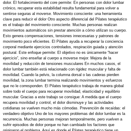
dolor. El fortalecimiento del core permite: En personas con dolor lumbar
crónico, recuperar esta estabilidad resulta fundamental para volver a
sentirse seguras al moverse. Movimiento consciente: una herramienta
clave para reducir el dolor Otro aspecto diferencial del Pilates terapéutico
es el trabajo del movimiento consciente. Muchas personas realizan
movimientos automáticos sin prestar atención a cómo utilizan su cuerpo.
Esto genera compensaciones, tensiones innecesarias y patrones de
movimiento poco eficientes. El Pilates ayuda a recuperar la conciencia
corporal mediante ejercicios controlados, respiración guiada y atención
postural. Este enfoque permite: El objetivo no es únicamente “hacer
ejercicio”, sino enseñar al cuerpo a moverse mejor. Mejora de la
movilidad y reducción de tensiones musculares En muchos casos, el
dolor lumbar también está relacionado con rigidez muscular y falta de
movilidad. Cuando la pelvis, la columna dorsal o las caderas pierden
movilidad, la zona lumbar termina realizando movimientos y esfuerzos
que no le corresponden. El Pilates terapéutico trabaja de manera global
sobre todo el cuerpo para recuperar movilidad, elasticidad y equilibrio
muscular. Gracias a este trabajo se consigue: A medida que el cuerpo
recupera movilidad y control, el dolor disminuye y las actividades
cotidianas se vuelven mucho más cómodas. Prevención de recaídas: el
verdadero objetivo Uno de los mayores problemas del dolor lumbar es la
recurrencia. Muchas personas mejoran temporalmente, pero vuelven a
sufrir episodios de dolor porque no han cambiado los factores que
originaron el problema. Aquí es donde el Pilates terapéutico tiene un