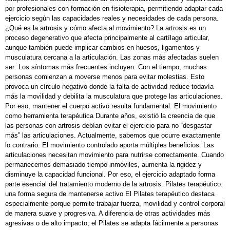
por profesionales con formación en fisioterapia, permitiendo adaptar cada
ejercicio según las capacidades reales y necesidades de cada persona.
¿Qué es la artrosis y cómo afecta al movimiento? La artrosis es un
proceso degenerativo que afecta principalmente al cartílago articular,
aunque también puede implicar cambios en huesos, ligamentos y
musculatura cercana a la articulación. Las zonas más afectadas suelen
ser: Los síntomas más frecuentes incluyen: Con el tiempo, muchas
personas comienzan a moverse menos para evitar molestias. Esto
provoca un círculo negativo donde la falta de actividad reduce todavía
más la movilidad y debilita la musculatura que protege las articulaciones.
Por eso, mantener el cuerpo activo resulta fundamental. El movimiento
como herramienta terapéutica Durante años, existió la creencia de que
las personas con artrosis debían evitar el ejercicio para no “desgastar
más” las articulaciones. Actualmente, sabemos que ocurre exactamente
lo contrario. El movimiento controlado aporta múltiples beneficios: Las
articulaciones necesitan movimiento para nutrirse correctamente. Cuando
permanecemos demasiado tiempo inmóviles, aumenta la rigidez y
disminuye la capacidad funcional. Por eso, el ejercicio adaptado forma
parte esencial del tratamiento moderno de la artrosis. Pilates terapéutico:
una forma segura de mantenerse activo El Pilates terapéutico destaca
especialmente porque permite trabajar fuerza, movilidad y control corporal
de manera suave y progresiva. A diferencia de otras actividades más
agresivas o de alto impacto, el Pilates se adapta fácilmente a personas