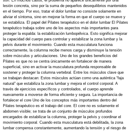
son: En muchos casos, el problema no aparece únicamente por una
lesión concreta, sino por la suma de pequeños desequilibrios mantenidos
en el tiempo. Por eso, tratar el dolor lumbar no consiste solamente en
aliviar el síntoma, sino en mejorar la forma en que el cuerpo se mueve y
se estabiliza. El papel del Pilates terapéutico en el dolor lumbar El Pilates
terapéutico trabaja sobre uno de los aspectos más importantes para
proteger la espalda: la estabilización lumbopélvica. Esto significa mejorar
la capacidad del cuerpo para controlar y estabilizar la zona lumbar y la
pelvis durante el movimiento. Cuando esta musculatura funciona
correctamente, la columna recibe menos carga y disminuye la tensión
sobre músculos y articulaciones. Uno de los grandes beneficios del
Pilates es que no se centra únicamente en fortalecer de manera
superficial, sino en activar la musculatura profunda responsable de
sostener y proteger la columna vertebral. Entre los músculos clave que
se trabajan destacan: Estos músculos actúan como una auténtica “faja
natural” que estabiliza la zona lumbar y mejora el control corporal. A
través de ejercicios específicos y controlados, el cuerpo aprende
nuevamente a moverse de forma eficiente y segura. La importancia de
fortalecer el core Uno de los conceptos más importantes dentro del
Pilates terapéutico es el trabajo del core. El core no es solamente el
abdomen visible; se trata de un conjunto de músculos profundos
encargados de estabilizar la columna, proteger la pelvis y coordinar el
movimiento corporal. Cuando esta musculatura está debilitada, la zona
lumbar compensa constantemente, aumentando la tensión y el riesgo de