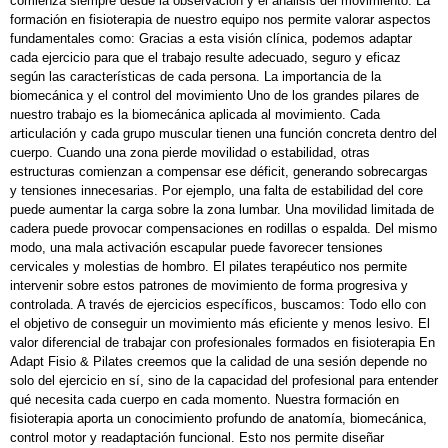
comienza siempre desde la observación y el análisis del movimiento. La
formación en fisioterapia de nuestro equipo nos permite valorar aspectos
fundamentales como: Gracias a esta visión clínica, podemos adaptar
cada ejercicio para que el trabajo resulte adecuado, seguro y eficaz
según las características de cada persona. La importancia de la
biomecánica y el control del movimiento Uno de los grandes pilares de
nuestro trabajo es la biomecánica aplicada al movimiento. Cada
articulación y cada grupo muscular tienen una función concreta dentro del
cuerpo. Cuando una zona pierde movilidad o estabilidad, otras
estructuras comienzan a compensar ese déficit, generando sobrecargas
y tensiones innecesarias. Por ejemplo, una falta de estabilidad del core
puede aumentar la carga sobre la zona lumbar. Una movilidad limitada de
cadera puede provocar compensaciones en rodillas o espalda. Del mismo
modo, una mala activación escapular puede favorecer tensiones
cervicales y molestias de hombro. El pilates terapéutico nos permite
intervenir sobre estos patrones de movimiento de forma progresiva y
controlada. A través de ejercicios específicos, buscamos: Todo ello con
el objetivo de conseguir un movimiento más eficiente y menos lesivo. El
valor diferencial de trabajar con profesionales formados en fisioterapia En
Adapt Fisio & Pilates creemos que la calidad de una sesión depende no
solo del ejercicio en sí, sino de la capacidad del profesional para entender
qué necesita cada cuerpo en cada momento. Nuestra formación en
fisioterapia aporta un conocimiento profundo de anatomía, biomecánica,
control motor y readaptación funcional. Esto nos permite diseñar